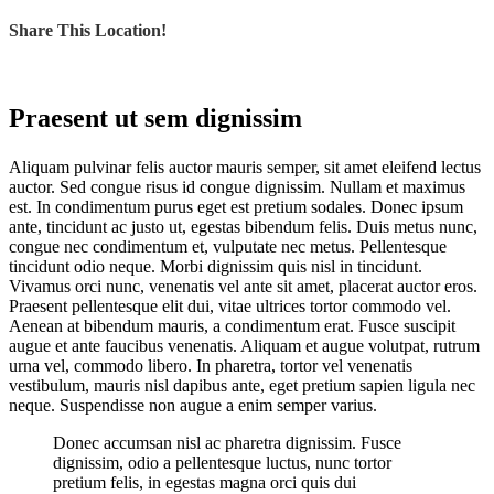
Share This Location!
Praesent ut sem dignissim
A
liquam pulvinar felis auctor mauris semper, sit amet eleifend lectus
auctor. Sed congue risus id congue dignissim. Nullam et maximus
est. In condimentum purus eget est pretium sodales. Donec ipsum
ante, tincidunt ac justo ut, egestas bibendum felis. Duis metus nunc,
congue nec condimentum et, vulputate nec metus. Pellentesque
tincidunt odio neque. Morbi dignissim quis nisl in tincidunt.
Vivamus orci nunc, venenatis vel ante sit amet, placerat auctor eros.
Praesent pellentesque elit dui, vitae ultrices tortor commodo vel.
Aenean at bibendum mauris, a condimentum erat. Fusce suscipit
augue et ante faucibus venenatis. Aliquam et augue volutpat, rutrum
urna vel, commodo libero. In pharetra, tortor vel venenatis
vestibulum, mauris nisl dapibus ante, eget pretium sapien ligula nec
neque. Suspendisse non augue a enim semper varius.
Donec accumsan nisl ac pharetra dignissim. Fusce
dignissim, odio a pellentesque luctus, nunc tortor
pretium felis, in egestas magna orci quis dui