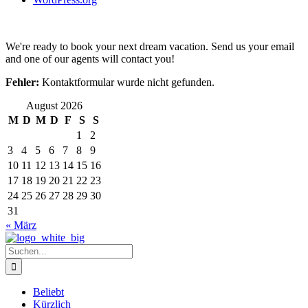
We're ready to book your next dream vacation. Send us your email
and one of our agents will contact you!
Fehler:
Kontaktformular wurde nicht gefunden.
August 2026
M
D
M
D
F
S
S
1
2
3
4
5
6
7
8
9
10
11
12
13
14
15
16
17
18
19
20
21
22
23
24
25
26
27
28
29
30
31
« März
Suche
nach:
Beliebt
Kürzlich