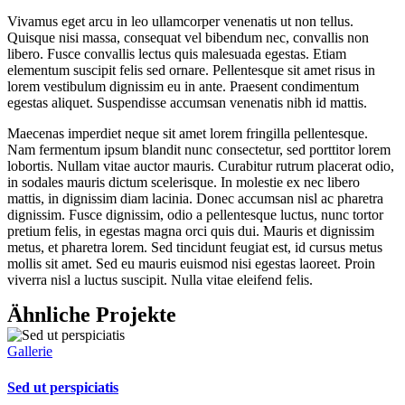
Vivamus eget arcu in leo ullamcorper venenatis ut non tellus.
Quisque nisi massa, consequat vel bibendum nec, convallis non
libero. Fusce convallis lectus quis malesuada egestas. Etiam
elementum suscipit felis sed ornare. Pellentesque sit amet risus in
lorem vestibulum dignissim eu in ante. Praesent condimentum
egestas aliquet. Suspendisse accumsan venenatis nibh id mattis.
Maecenas imperdiet neque sit amet lorem fringilla pellentesque.
Nam fermentum ipsum blandit nunc consectetur, sed porttitor lorem
lobortis. Nullam vitae auctor mauris. Curabitur rutrum placerat odio,
in sodales mauris dictum scelerisque. In molestie ex nec libero
mattis, in dignissim diam lacinia. Donec accumsan nisl ac pharetra
dignissim. Fusce dignissim, odio a pellentesque luctus, nunc tortor
pretium felis, in egestas magna orci quis dui. Mauris et dignissim
metus, et pharetra lorem. Sed tincidunt feugiat est, id cursus metus
mollis sit amet. Sed eu mauris euismod nisi egestas laoreet. Proin
viverra nisl a luctus suscipit. Nulla vitae eleifend felis.
Ähnliche Projekte
Gallerie
Sed ut perspiciatis