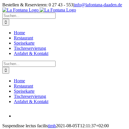
Zum
Facebook
Bestellen & Reservieren: 0 27 43 - 553
|
info@lafontana-daaden.de
Inhalt
springen
Suche
nach:
Home
Restaurant
Speisekarte
Tischreservierung
Anfahrt & Kontakt
Suche
nach:
Home
Restaurant
Speisekarte
Tischreservierung
Anfahrt & Kontakt
View
Larger
Suspendisse lectus facilis
timh
2021-08-05T12:11:37+02:00
Image