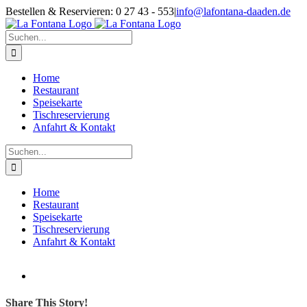
Zum
Facebook
Bestellen & Reservieren: 0 27 43 - 553
|
info@lafontana-daaden.de
Inhalt
springen
Suche
nach:
Home
Restaurant
Speisekarte
Tischreservierung
Anfahrt & Kontakt
Suche
nach:
Home
Restaurant
Speisekarte
Tischreservierung
Anfahrt & Kontakt
Zeige
grösseres
Bild
Share This Story!