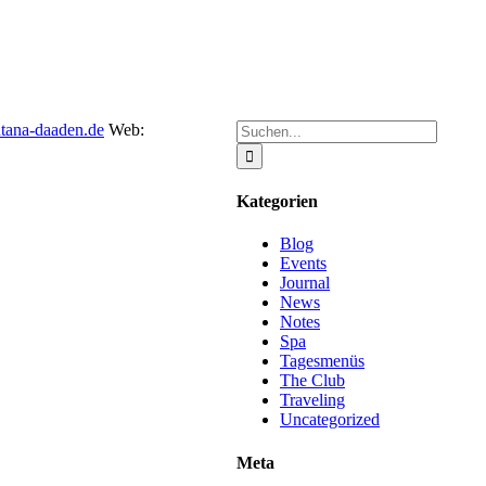
Suche
tana-daaden.de
Web:
nach:
Kategorien
Blog
Events
Journal
News
Notes
Spa
Tagesmenüs
The Club
Traveling
Uncategorized
Meta