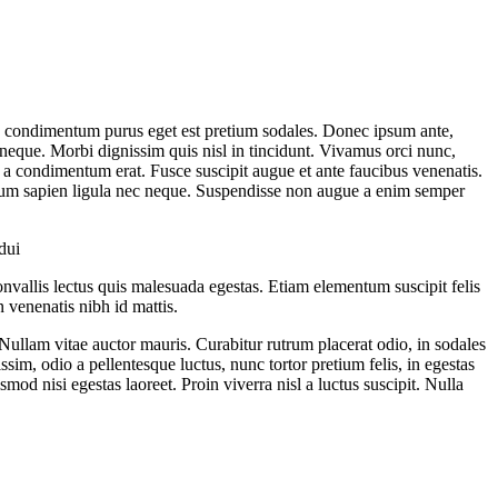
 In condimentum purus eget est pretium sodales. Donec ipsum ante,
neque. Morbi dignissim quis nisl in tincidunt. Vivamus orci nunc,
, a condimentum erat. Fusce suscipit augue et ante faucibus venenatis.
etium sapien ligula nec neque. Suspendisse non augue a enim semper
dui
nvallis lectus quis malesuada egestas. Etiam elementum suscipit felis
 venenatis nibh id mattis.
Nullam vitae auctor mauris. Curabitur rutrum placerat odio, in sodales
sim, odio a pellentesque luctus, nunc tortor pretium felis, in egestas
mod nisi egestas laoreet. Proin viverra nisl a luctus suscipit. Nulla