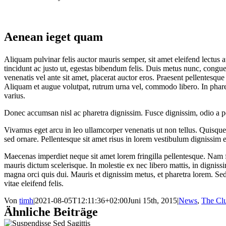
Aenean ieget quam
A
liquam pulvinar felis auctor mauris semper, sit amet eleifend lectu
tincidunt ac justo ut, egestas bibendum felis. Duis metus nunc, congu
venenatis vel ante sit amet, placerat auctor eros. Praesent pellentesq
Aliquam et augue volutpat, rutrum urna vel, commodo libero. In pharet
varius.
Donec accumsan nisl ac pharetra dignissim. Fusce dignissim, odio a pel
Vivamus eget arcu in leo ullamcorper venenatis ut non tellus. Quisque
sed ornare. Pellentesque sit amet risus in lorem vestibulum dignissim
Maecenas imperdiet neque sit amet lorem fringilla pellentesque. Nam f
mauris dictum scelerisque. In molestie ex nec libero mattis, in digniss
magna orci quis dui. Mauris et dignissim metus, et pharetra lorem. Sed t
vitae eleifend felis.
Von
timh
|
2021-08-05T12:11:36+02:00
Juni 15th, 2015
|
News
,
The Cl
Ähnliche Beiträge