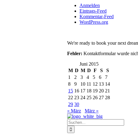
Anmelden
Eintrags-Feed
Kommentar-Feed
WordPress.org
We're ready to book your next dream
Fehler:
Kontaktformular wurde nich
Juni 2015
M
D
M
D
F
S
S
1
2
3
4
5
6
7
8
9
10
11
12
13
14
15
16
17
18
19
20
21
22
23
24
25
26
27
28
29
30
« März
März »
Suche
nach: