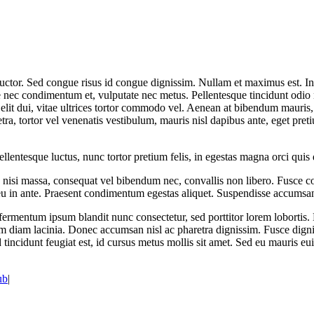
s auctor. Sed congue risus id congue dignissim. Nullam et maximus est.
e nec condimentum et, vulputate nec metus. Pellentesque tincidunt odio 
ue elit dui, vitae ultrices tortor commodo vel. Aenean at bibendum mauris
ra, tortor vel venenatis vestibulum, mauris nisl dapibus ante, eget pr
lentesque luctus, nunc tortor pretium felis, in egestas magna orci quis 
 nisi massa, consequat vel bibendum nec, convallis non libero. Fusce co
 eu in ante. Praesent condimentum egestas aliquet. Suspendisse accumsan
ermentum ipsum blandit nunc consectetur, sed porttitor lorem lobortis. 
im diam lacinia. Donec accumsan nisl ac pharetra dignissim. Fusce dignis
incidunt feugiat est, id cursus metus mollis sit amet. Sed eu mauris euis
ub
|