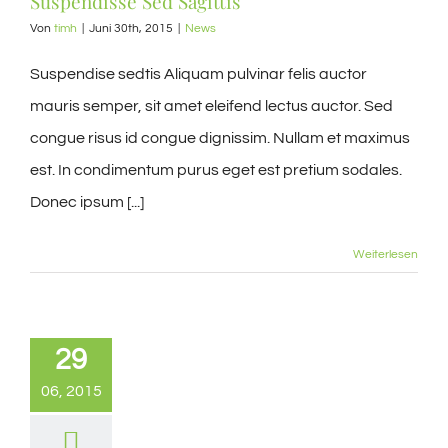
Suspendisse Sed Sagittis
Von
timh
|
Juni 30th, 2015
|
News
Suspendise sedtis Aliquam pulvinar felis auctor
mauris semper, sit amet eleifend lectus auctor. Sed
congue risus id congue dignissim. Nullam et maximus
est. In condimentum purus eget est pretium sodales.
Donec ipsum [...]
Weiterlesen
29
06, 2015