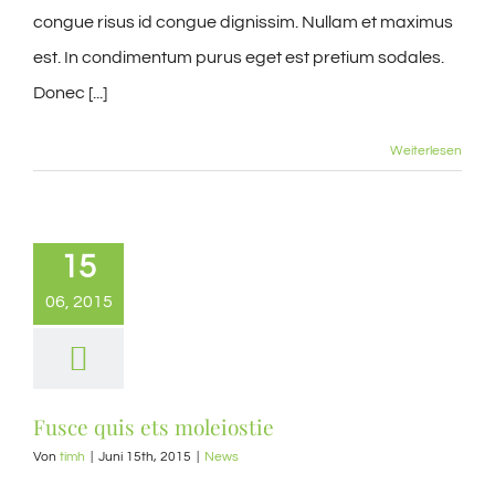
congue risus id congue dignissim. Nullam et maximus
est. In condimentum purus eget est pretium sodales.
Donec [...]
Weiterlesen
15
06, 2015
Fusce quis ets moleiostie
Von
timh
|
Juni 15th, 2015
|
News