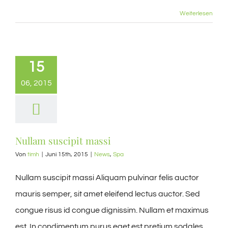
Weiterlesen
15
06, 2015
Nullam suscipit massi
Von
timh
|
Juni 15th, 2015
|
News
,
Spa
Nullam suscipit massi Aliquam pulvinar felis auctor
mauris semper, sit amet eleifend lectus auctor. Sed
congue risus id congue dignissim. Nullam et maximus
est. In condimentum purus eget est pretium sodales.