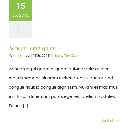
15
06, 2015
Aenean ieget quam
Von
timh
|
Juni 15th, 2015
|
News
,
The Club
Aenean ieget quam Aliquam pulvinar felis auctor
mauris semper, sit amet eleifend lectus auctor. Sed
congue risus id congue dignissim. Nullam et maximus
est. In condimentum purus eget est pretium sodales.
Donec [...]
Weiterlesen