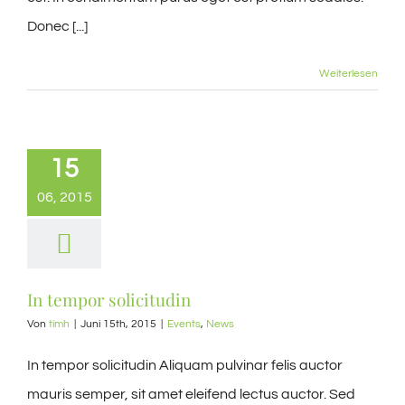
Donec [...]
Weiterlesen
15
06, 2015
In tempor solicitudin
Von
timh
|
Juni 15th, 2015
|
Events
,
News
In tempor solicitudin Aliquam pulvinar felis auctor
mauris semper, sit amet eleifend lectus auctor. Sed